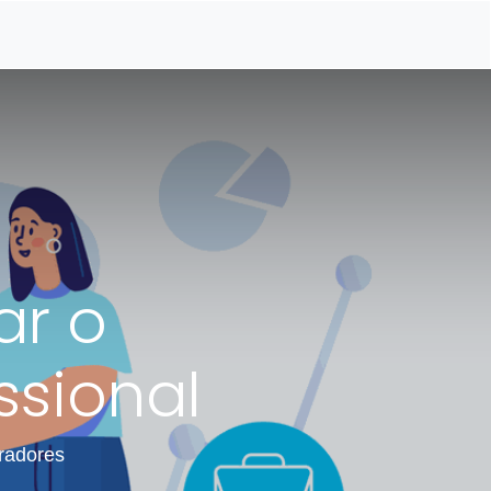
Site
Documentação API
ar o
ssional
oradores