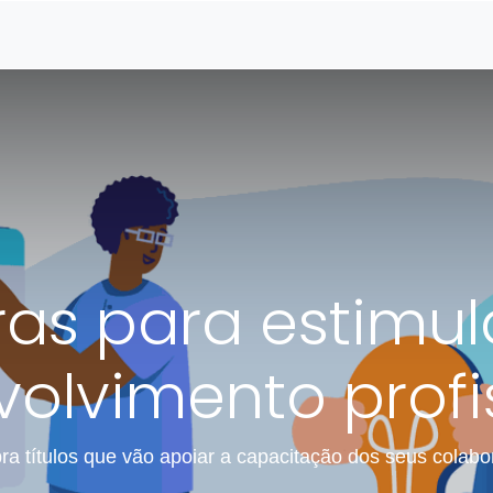
r
Conteúdo
Materiais de Apoio
Central de Ajuda
Voltar para o 
as para estimul
olvimento profi
a títulos que vão apoiar a capacitação dos seus colab