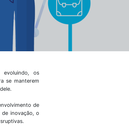
evoluindo, os
ara
se manterem
 dele.
nvolvimento de
e de inovação, o
isruptivas.