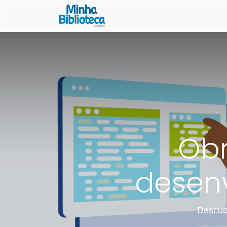
Início
Gerencia
Obr
desenv
Descubr